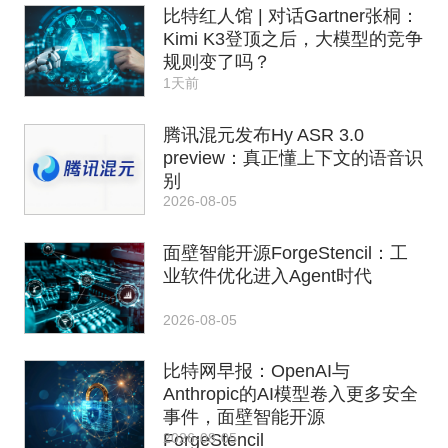
比特红人馆 | 对话Gartner张桐：
Kimi K3登顶之后，大模型的竞争
规则变了吗？
1天前
腾讯混元发布Hy ASR 3.0
preview：真正懂上下文的语音识
别
2026-08-05
面壁智能开源ForgeStencil：工
业软件优化进入Agent时代
2026-08-05
比特网早报：OpenAI与
Anthropic的AI模型卷入更多安全
事件，面壁智能开源
2026-08-05
ForgeStencil